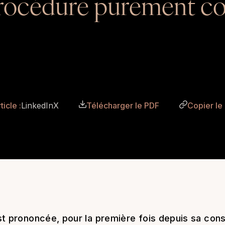
rocédure purement co
ticle :
LinkedIn
X
Télécharger le PDF
Copier le l
t prononcée, pour la première fois depuis sa consé