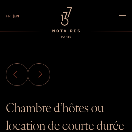
FR
EN
About us
Partners
News
Expertise
Careers
Property advertisements
Chambre d’hôtes ou
ONLINE PAYMENT
CLIENT AREA
location de courte durée
DATA ROOM
JUDICIAL OFFICER