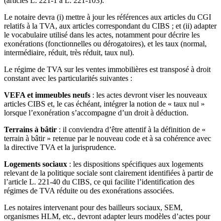
(articles L. 221‑1 à L. 221‑103).
Le notaire devra (i) mettre à jour les références aux articles du CGI
relatifs à la TVA, aux articles correspondant du CIBS ; et (ii) adapter
le vocabulaire utilisé dans les actes, notamment pour décrire les
exonérations (fonctionnelles ou dérogatoires), et les taux (normal,
intermédiaire, réduit, très réduit, taux nul).
Le régime de TVA sur les ventes immobilières est transposé à droit
constant avec les particularités suivantes :
VEFA et immeubles neufs
: les actes devront viser les nouveaux
articles CIBS et, le cas échéant, intégrer la notion de « taux nul »
lorsque l’exonération s’accompagne d’un droit à déduction.
Terrains à bâtir
: il conviendra d’être attentif à la définition de «
terrain à bâtir » retenue par le nouveau code et à sa cohérence avec
la directive TVA et la jurisprudence.
Logements sociaux
: les dispositions spécifiques aux logements
relevant de la politique sociale sont clairement identifiées à partir de
l’article L. 221‑40 du CIBS, ce qui facilite l’identification des
régimes de TVA réduite ou des exonérations associées.
Les notaires intervenant pour des bailleurs sociaux, SEM,
organismes HLM, etc., devront adapter leurs modèles d’actes pour