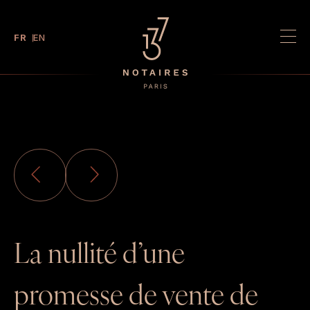
FR
EN
À propos
Associés
Actualités
Expertises
Carrières
Annonces immobilières
La nullité d’une
PAIEMENT EN LIGNE
ESPACE CLIENT
promesse de vente de
DATA ROOM
COMMISSAIRE DE JUSTICE