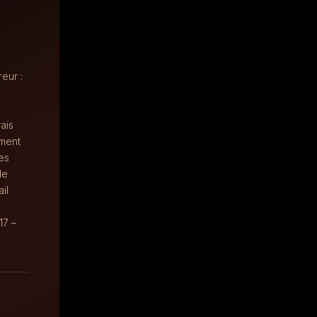
eur :
rais
ement
les
de
il
17 –