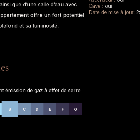
ainsi que d’une salle d’eau avec
Cave :
oui
Date de mise à jour:
2
appartement offre un fort potentiel
lafond et sa luminosité.
ues
t émission de gaz à effet de serre
B
C
D
E
F
G